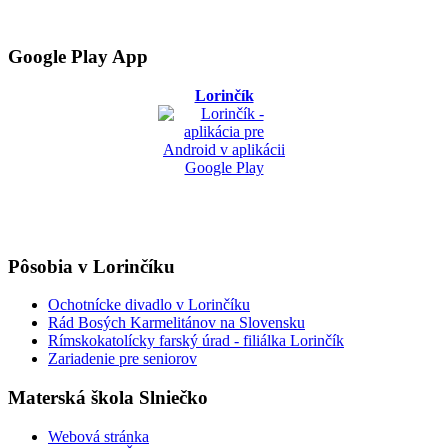
Google Play App
Lorinčík
Pôsobia v Lorinčíku
Ochotnícke divadlo v Lorinčíku
Rád Bosých Karmelitánov na Slovensku
Rímskokatolícky farský úrad - filiálka Lorinčík
Zariadenie pre seniorov
Materská škola Slniečko
Webová stránka