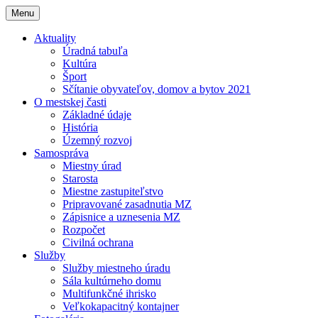
Menu
Aktuality
Úradná tabuľa
Kultúra
Šport
Sčítanie obyvateľov, domov a bytov 2021
O mestskej časti
Základné údaje
História
Územný rozvoj
Samospráva
Miestny úrad
Starosta
Miestne zastupiteľstvo
Pripravované zasadnutia MZ
Zápisnice a uznesenia MZ
Rozpočet
Civilná ochrana
Služby
Služby miestneho úradu
Sála kultúrneho domu
Multifunkčné ihrisko
Veľkokapacitný kontajner