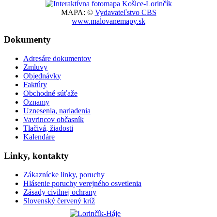
MAPA: ©
Vydavateľstvo CBS
www.malovanemapy.sk
Dokumenty
Adresáre dokumentov
Zmluvy
Objednávky
Faktúry
Obchodné súťaže
Oznamy
Uznesenia, nariadenia
Vavrincov občasník
Tlačivá, žiadosti
Kalendáre
Linky, kontakty
Zákaznícke linky, poruchy
Hlásenie poruchy verejného osvetlenia
Zásady civilnej ochrany
Slovenský červený kríž