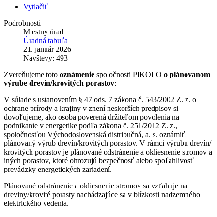
Vytlačiť
Podrobnosti
Miestny úrad
Úradná tabuľa
21. január 2026
Návštevy: 493
Zvereňujeme toto
oznámenie
spoločnosti PIKOLO
o plánovanom
výrube drevín/krovitých porastov
:
V súlade s ustanovením § 47 ods. 7 zákona č. 543/2002 Z. z. o
ochrane prírody a krajiny v znení neskorších predpisov si
dovoľujeme, ako osoba poverená držiteľom povolenia na
podnikanie v energetike podľa zákona č. 251/2012 Z. z.,
spoločnosťou Východoslovenská distribučná, a. s. oznámiť,
plánovaný výrub drevín/krovitých porastov. V rámci výrubu drevín/
krovitých porastov je plánované odstránenie a okliesnenie stromov a
iných porastov, ktoré ohrozujú bezpečnosť alebo spoľahlivosť
prevádzky energetických zariadení.
Plánované odstránenie a okliesnenie stromov sa vzťahuje na
dreviny/krovité porasty nachádzajúce sa v blízkosti nadzemného
elektrického vedenia.