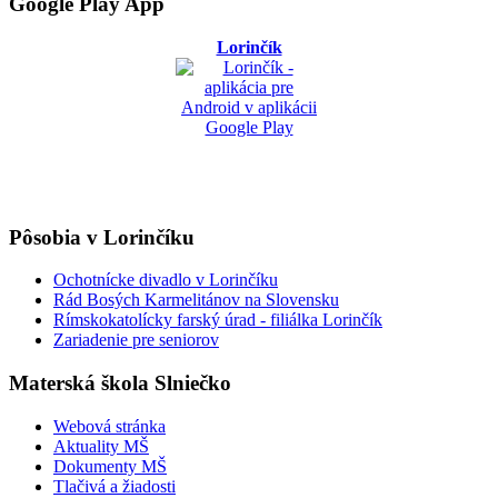
Google Play App
Lorinčík
Pôsobia v Lorinčíku
Ochotnícke divadlo v Lorinčíku
Rád Bosých Karmelitánov na Slovensku
Rímskokatolícky farský úrad - filiálka Lorinčík
Zariadenie pre seniorov
Materská škola Slniečko
Webová stránka
Aktuality MŠ
Dokumenty MŠ
Tlačivá a žiadosti