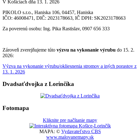
V Košiciach dňa 13. 1. 2026
PIKOLO s.r.o., Haniska 106, 04457, Haniska
IČO: 46008471, DIČ: 2023178663, IČ DPH: SK2023178663
Za poverenú osobu: Ing. Pika Rastislav, 0907 656 333
Zároveň zverejňujeme túto
výzvu na vykonanie výrubu
do 15. 2.
2026:
Výzva na vykonanie výrubu/okliesnenia stromov a iných porastov z
13. 1. 2026
Dvadsaťdvojka z Lorinčíka
Fotomapa
Kliknite pre načítanie mapy
MAPA: ©
Vydavateľstvo CBS
www.malovanemapy.sk