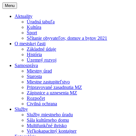
Menu
Aktuality
Úradná tabuľa
Kultúra
Šport
Sčítanie obyvateľov, domov a bytov 2021
O mestskej časti
Základné údaje
História
Územný rozvoj
Samospráva
Miestny úrad
Starosta
Miestne zastupiteľstvo
Pripravované zasadnutia MZ
Zápisnice a uznesenia MZ
Rozpočet
Civilná ochrana
Služby
Služby miestneho úradu
Sála kultúrneho domu
Multifunkčné ihrisko
Veľkokapacitný kontajner