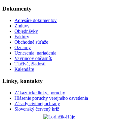
Dokumenty
Adresáre dokumentov
Zmluvy
Objednávky
Faktúry
Obchodné súťaže
Oznamy
Uznesenia, nariadenia
Vavrincov občasník
Tlačivá, žiadosti
Kalendáre
Linky, kontakty
Zákaznícke linky, poruchy
Hlásenie poruchy verejného osvetlenia
Zásady civilnej ochrany
Slovenský červený kríž