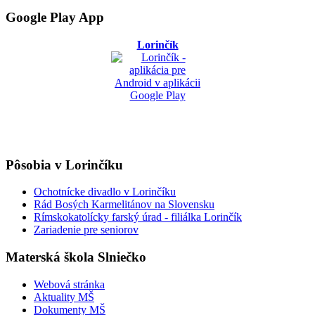
Google Play App
Lorinčík
Pôsobia v Lorinčíku
Ochotnícke divadlo v Lorinčíku
Rád Bosých Karmelitánov na Slovensku
Rímskokatolícky farský úrad - filiálka Lorinčík
Zariadenie pre seniorov
Materská škola Slniečko
Webová stránka
Aktuality MŠ
Dokumenty MŠ