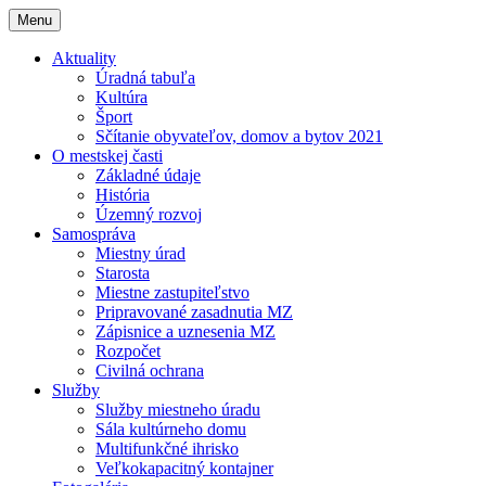
Menu
Aktuality
Úradná tabuľa
Kultúra
Šport
Sčítanie obyvateľov, domov a bytov 2021
O mestskej časti
Základné údaje
História
Územný rozvoj
Samospráva
Miestny úrad
Starosta
Miestne zastupiteľstvo
Pripravované zasadnutia MZ
Zápisnice a uznesenia MZ
Rozpočet
Civilná ochrana
Služby
Služby miestneho úradu
Sála kultúrneho domu
Multifunkčné ihrisko
Veľkokapacitný kontajner