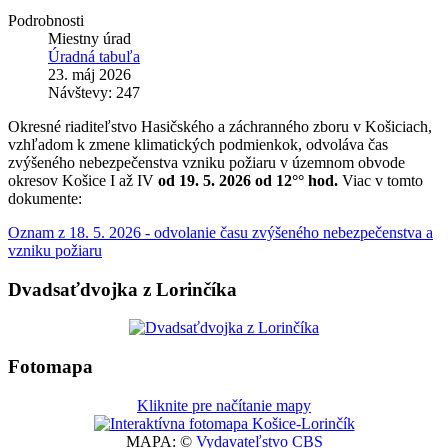
Podrobnosti
Miestny úrad
Úradná tabuľa
23. máj 2026
Návštevy: 247
Okresné riaditeľstvo Hasičského a záchranného zboru v Košiciach,
vzhľadom k zmene klimatických podmienkok, odvoláva čas
zvýšeného nebezpečenstva vzniku požiaru v územnom obvode
okresov Košice I až IV
od 19. 5. 2026 od 12°° hod.
Viac v tomto
dokumente:
Oznam z 18. 5. 2026 - odvolanie času zvýšeného nebezpečenstva a
vzniku požiaru
Dvadsaťdvojka z Lorinčíka
Fotomapa
Kliknite pre načítanie mapy
MAPA: ©
Vydavateľstvo CBS