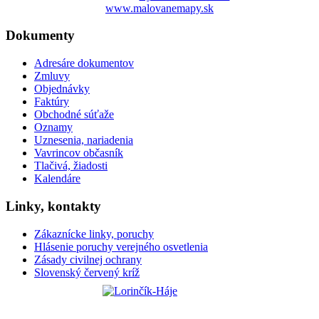
www.malovanemapy.sk
Dokumenty
Adresáre dokumentov
Zmluvy
Objednávky
Faktúry
Obchodné súťaže
Oznamy
Uznesenia, nariadenia
Vavrincov občasník
Tlačivá, žiadosti
Kalendáre
Linky, kontakty
Zákaznícke linky, poruchy
Hlásenie poruchy verejného osvetlenia
Zásady civilnej ochrany
Slovenský červený kríž