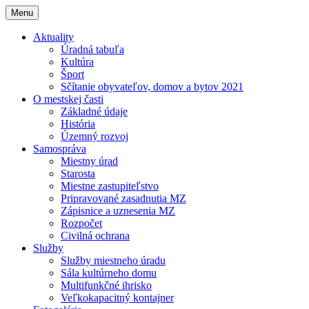
Menu
Aktuality
Úradná tabuľa
Kultúra
Šport
Sčítanie obyvateľov, domov a bytov 2021
O mestskej časti
Základné údaje
História
Územný rozvoj
Samospráva
Miestny úrad
Starosta
Miestne zastupiteľstvo
Pripravované zasadnutia MZ
Zápisnice a uznesenia MZ
Rozpočet
Civilná ochrana
Služby
Služby miestneho úradu
Sála kultúrneho domu
Multifunkčné ihrisko
Veľkokapacitný kontajner