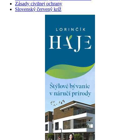
Zásady civilnej ochrany
Slovenský červený kríž