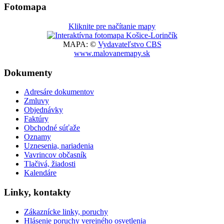
Fotomapa
Kliknite pre načítanie mapy
MAPA: ©
Vydavateľstvo CBS
www.malovanemapy.sk
Dokumenty
Adresáre dokumentov
Zmluvy
Objednávky
Faktúry
Obchodné súťaže
Oznamy
Uznesenia, nariadenia
Vavrincov občasník
Tlačivá, žiadosti
Kalendáre
Linky, kontakty
Zákaznícke linky, poruchy
Hlásenie poruchy verejného osvetlenia