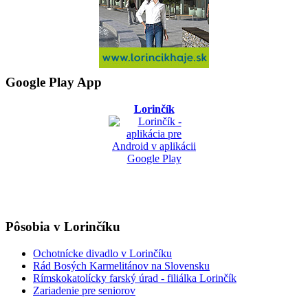
Google Play App
Lorinčík
Pôsobia v Lorinčíku
Ochotnícke divadlo v Lorinčíku
Rád Bosých Karmelitánov na Slovensku
Rímskokatolícky farský úrad - filiálka Lorinčík
Zariadenie pre seniorov