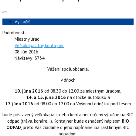
Vytlačiť
Podrobnosti
Miestny úrad
Veľkokapacitný kontajner
08. jún 2016
Návštevy: 3734
Vážení spoluobčania,
v dňoch
10. júna 2016
od 08.30 do 12.00 za miestnym úradom
,
14. a 15. júna 2016
na otočke autobusu a
17. júna 2016
od 08.00 do 12.00 na Vyšnom Lorinčíku pod lesom
bude pristavený veľkokapacitného kontajner určený výlučne na BIO
odpad (tráva, konáre...). Kontajner bude označený nápisom
BIO
ODPAD
, preto Vás žiadame o jeho napĺňanie iba rastlinným BIO
odpadom.