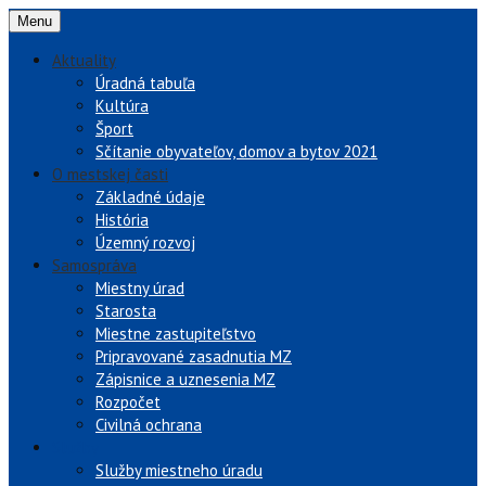
Menu
Aktuality
Úradná tabuľa
Kultúra
Šport
Sčítanie obyvateľov, domov a bytov 2021
O mestskej časti
Základné údaje
História
Územný rozvoj
Samospráva
Miestny úrad
Starosta
Miestne zastupiteľstvo
Pripravované zasadnutia MZ
Zápisnice a uznesenia MZ
Rozpočet
Civilná ochrana
Služby
Služby miestneho úradu