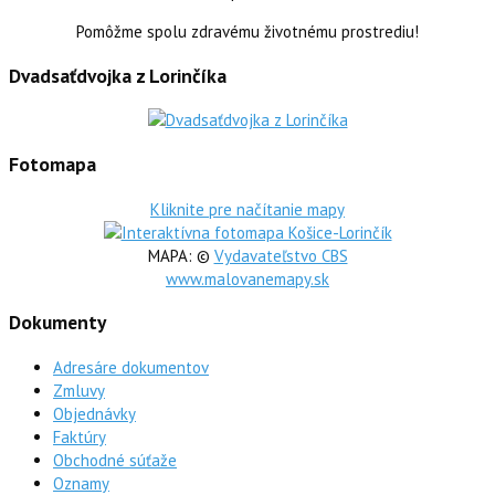
Pomôžme spolu zdravému životnému prostrediu!
Dvadsaťdvojka z Lorinčíka
Fotomapa
Kliknite pre načítanie mapy
MAPA: ©
Vydavateľstvo CBS
www.malovanemapy.sk
Dokumenty
Adresáre dokumentov
Zmluvy
Objednávky
Faktúry
Obchodné súťaže
Oznamy