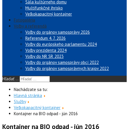
Sála kultúrneho domu
Multifunkčné ihrisko
Veľkokapacitný kontajner
Fotogaléria
Voľby a referendá
Voľby do orgánov samosprávy 2026
Referendum 4. 7. 2026
Voľby do európskeho parlamentu 2024
Voľby prezidenta 2024
Voľby do NR SR 2023
Voľby do orgánov samosprávy obcí 2022
Voľby do orgánov samosprávnych krajov 2022
Hľadať ...
Nachádzate sa tu:
Hlavná stránka
Služby
Veľkokapacitný kontajner
Kontajner na BIO odpad - jún 2016
Kontajner na BIO odpad - jún 2016