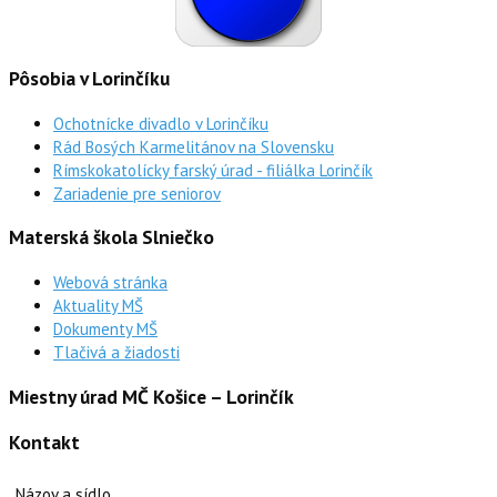
Pôsobia v Lorinčíku
Ochotnícke divadlo v Lorinčíku
Rád Bosých Karmelitánov na Slovensku
Rímskokatolícky farský úrad - filiálka Lorinčík
Zariadenie pre seniorov
Materská škola Slniečko
Webová stránka
Aktuality MŠ
Dokumenty MŠ
Tlačivá a žiadosti
Miestny úrad MČ Košice – Lorinčík
Kontakt
Názov a sídlo