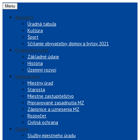
Menu
Aktuality
Úradná tabuľa
Kultúra
Šport
Sčítanie obyvateľov, domov a bytov 2021
O mestskej časti
Základné údaje
História
Územný rozvoj
Samospráva
Miestny úrad
Starosta
Miestne zastupiteľstvo
Pripravované zasadnutia MZ
Zápisnice a uznesenia MZ
Rozpočet
Civilná ochrana
Služby
Služby miestneho úradu