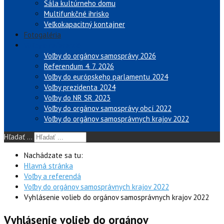
Sála kultúrneho domu
Multifunkčné ihrisko
Veľkokapacitný kontajner
Fotogaléria
Voľby a referendá
Voľby do orgánov samosprávy 2026
Referendum 4. 7. 2026
Voľby do európskeho parlamentu 2024
Voľby prezidenta 2024
Voľby do NR SR 2023
Voľby do orgánov samosprávy obcí 2022
Voľby do orgánov samosprávnych krajov 2022
Hľadať ...
Nachádzate sa tu:
Hlavná stránka
Voľby a referendá
Voľby do orgánov samosprávnych krajov 2022
Vyhlásenie volieb do orgánov samosprávnych krajov 2022
Vyhlásenie volieb do orgánov