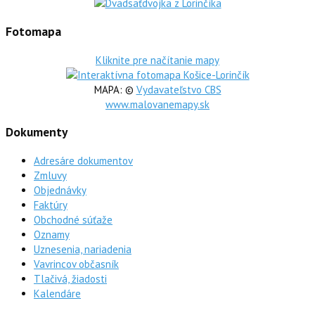
Fotomapa
Kliknite pre načítanie mapy
MAPA: ©
Vydavateľstvo CBS
www.malovanemapy.sk
Dokumenty
Adresáre dokumentov
Zmluvy
Objednávky
Faktúry
Obchodné súťaže
Oznamy
Uznesenia, nariadenia
Vavrincov občasník
Tlačivá, žiadosti
Kalendáre