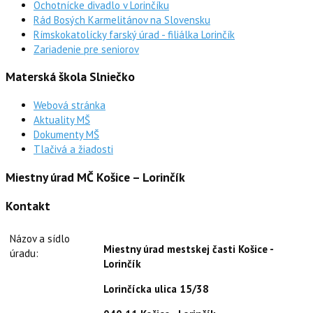
Ochotnícke divadlo v Lorinčíku
Rád Bosých Karmelitánov na Slovensku
Rímskokatolícky farský úrad - filiálka Lorinčík
Zariadenie pre seniorov
Materská škola Slniečko
Webová stránka
Aktuality MŠ
Dokumenty MŠ
Tlačivá a žiadosti
Miestny úrad MČ Košice – Lorinčík
Kontakt
Názov a sídlo
Miestny úrad mestskej časti Košice -
úradu:
Lorinčík
Lorinčícka ulica 15/38