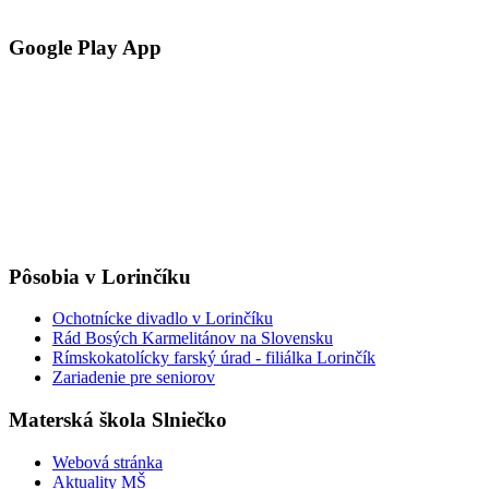
Google Play App
Pôsobia v Lorinčíku
Ochotnícke divadlo v Lorinčíku
Rád Bosých Karmelitánov na Slovensku
Rímskokatolícky farský úrad - filiálka Lorinčík
Zariadenie pre seniorov
Materská škola Slniečko
Webová stránka
Aktuality MŠ