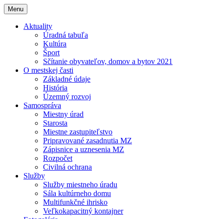
Menu
Aktuality
Úradná tabuľa
Kultúra
Šport
Sčítanie obyvateľov, domov a bytov 2021
O mestskej časti
Základné údaje
História
Územný rozvoj
Samospráva
Miestny úrad
Starosta
Miestne zastupiteľstvo
Pripravované zasadnutia MZ
Zápisnice a uznesenia MZ
Rozpočet
Civilná ochrana
Služby
Služby miestneho úradu
Sála kultúrneho domu
Multifunkčné ihrisko
Veľkokapacitný kontajner