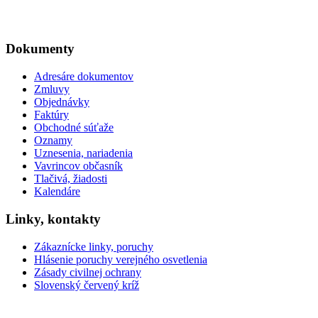
Dokumenty
Adresáre dokumentov
Zmluvy
Objednávky
Faktúry
Obchodné súťaže
Oznamy
Uznesenia, nariadenia
Vavrincov občasník
Tlačivá, žiadosti
Kalendáre
Linky, kontakty
Zákaznícke linky, poruchy
Hlásenie poruchy verejného osvetlenia
Zásady civilnej ochrany
Slovenský červený kríž