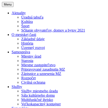
Menu
Aktuality
Úradná tabuľa
Kultúra
Šport
Sčítanie obyvateľov, domov a bytov 2021
O mestskej časti
Základné údaje
História
Územný rozvoj
Samospráva
Miestny úrad
Starosta
Miestne zastupiteľstvo
Pripravované zasadnutia MZ
Zápisnice a uznesenia MZ
Rozpočet
Civilná ochrana
Služby
Služby miestneho úradu
Sála kultúrneho domu
Multifunkčné ihrisko
Veľkokapacitný kontajner