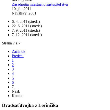
Zasadnutia miestneho zastupiteľstva
10. jún 2011
Návštevy: 2861
6. 4. 2011 (streda)
22. 6. 2011 (streda)
7. 9. 2011 (streda)
7. 12. 2011 (streda)
Strana 7 z 7
Začiatok
Predch.
1
2
3
4
5
6
7
Nasl.
Koniec
Dvadsaťdvojka z Lorinčíka