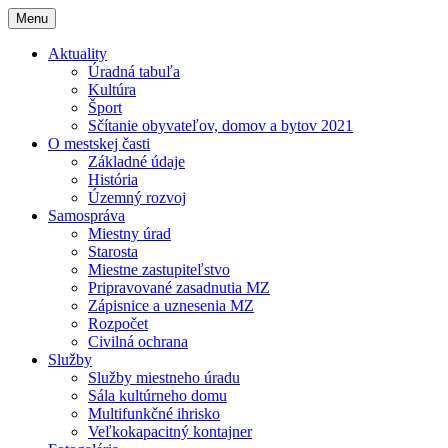
Menu
Aktuality
Úradná tabuľa
Kultúra
Šport
Sčítanie obyvateľov, domov a bytov 2021
O mestskej časti
Základné údaje
História
Územný rozvoj
Samospráva
Miestny úrad
Starosta
Miestne zastupiteľstvo
Pripravované zasadnutia MZ
Zápisnice a uznesenia MZ
Rozpočet
Civilná ochrana
Služby
Služby miestneho úradu
Sála kultúrneho domu
Multifunkčné ihrisko
Veľkokapacitný kontajner