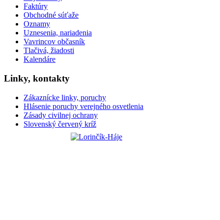
Faktúry
Obchodné súťaže
Oznamy
Uznesenia, nariadenia
Vavrincov občasník
Tlačivá, žiadosti
Kalendáre
Linky, kontakty
Zákaznícke linky, poruchy
Hlásenie poruchy verejného osvetlenia
Zásady civilnej ochrany
Slovenský červený kríž