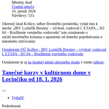
Miestny úrad
Úradná tabuľa
16. január 2026
Návštevy: 533
Okresný úrad Košice, odbor životného prostredia, vydal toto k
stavbe „IBV Lorinčík Breziny – východ, vodovod I. ETAPA „ SO
04 – Rozšírenie verejného vodovodu“ toto oznámenie o
začatí stavebného konania a upustenie od ústneho pojednávania a
miestneho zisťovania:
Oznámenie OÚ Košice - IBV Lorinčík Breziny – východ, vodovod
I. ETAPA - SO 04 – Rozšírenie verejného vodovodu
Oznámenie je aj
na úradnej tabuli okresného úradu
v tomto
súbore
.
Tanečné kurzy v kultúrnom dome v
Lorinčíku od 18. 1. 2026
Vytlačiť
Podrobnosti