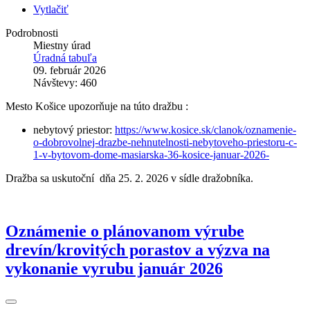
Vytlačiť
Podrobnosti
Miestny úrad
Úradná tabuľa
09. február 2026
Návštevy: 460
Mesto Košice upozorňuje na túto dražbu :
nebytový priestor:
https://www.kosice.sk/clanok/oznamenie-
o-dobrovolnej-drazbe-nehnutelnosti-nebytoveho-priestoru-c-
1-v-bytovom-dome-masiarska-36-kosice-januar-2026-
Dražba sa uskutoční dňa 25. 2. 2026 v sídle dražobníka.
Oznámenie o plánovanom výrube
drevín/krovitých porastov a výzva na
vykonanie vyrubu január 2026