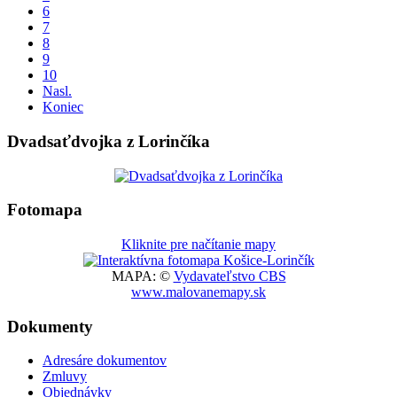
6
7
8
9
10
Nasl.
Koniec
Dvadsaťdvojka z Lorinčíka
Fotomapa
Kliknite pre načítanie mapy
MAPA: ©
Vydavateľstvo CBS
www.malovanemapy.sk
Dokumenty
Adresáre dokumentov
Zmluvy
Objednávky