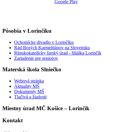
Pôsobia v Lorinčíku
Ochotnícke divadlo v Lorinčíku
Rád Bosých Karmelitánov na Slovensku
Rímskokatolícky farský úrad - filiálka Lorinčík
Zariadenie pre seniorov
Materská škola Slniečko
Webová stránka
Aktuality MŠ
Dokumenty MŠ
Tlačivá a žiadosti
Miestny úrad MČ Košice – Lorinčík
Kontakt