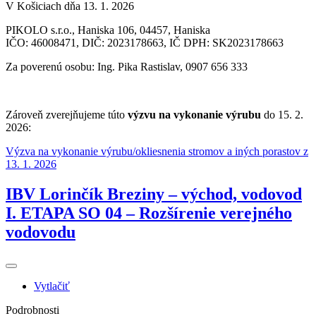
V Košiciach dňa 13. 1. 2026
PIKOLO s.r.o., Haniska 106, 04457, Haniska
IČO: 46008471, DIČ: 2023178663, IČ DPH: SK2023178663
Za poverenú osobu: Ing. Pika Rastislav, 0907 656 333
Zároveň zverejňujeme túto
výzvu na vykonanie výrubu
do 15. 2.
2026:
Výzva na vykonanie výrubu/okliesnenia stromov a iných porastov z
13. 1. 2026
IBV Lorinčík Breziny – východ, vodovod
I. ETAPA SO 04 – Rozšírenie verejného
vodovodu
Vytlačiť
Podrobnosti