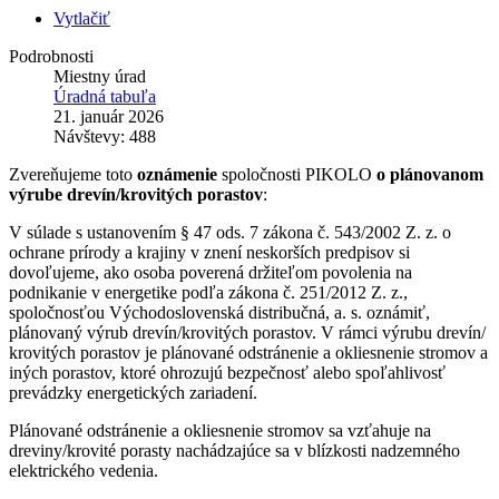
Vytlačiť
Podrobnosti
Miestny úrad
Úradná tabuľa
21. január 2026
Návštevy: 488
Zvereňujeme toto
oznámenie
spoločnosti PIKOLO
o plánovanom
výrube drevín/krovitých porastov
:
V súlade s ustanovením § 47 ods. 7 zákona č. 543/2002 Z. z. o
ochrane prírody a krajiny v znení neskorších predpisov si
dovoľujeme, ako osoba poverená držiteľom povolenia na
podnikanie v energetike podľa zákona č. 251/2012 Z. z.,
spoločnosťou Východoslovenská distribučná, a. s. oznámiť,
plánovaný výrub drevín/krovitých porastov. V rámci výrubu drevín/
krovitých porastov je plánované odstránenie a okliesnenie stromov a
iných porastov, ktoré ohrozujú bezpečnosť alebo spoľahlivosť
prevádzky energetických zariadení.
Plánované odstránenie a okliesnenie stromov sa vzťahuje na
dreviny/krovité porasty nachádzajúce sa v blízkosti nadzemného
elektrického vedenia.