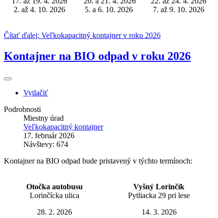
17. až 19. 4. 2026
20. a 21. 4. 2026
22. až 24. 4. 2026
2. až 4. 10. 2026
5. a 6. 10. 2026
7. až 9. 10. 2026
Čítať ďalej: Veľkokapacitný kontajner v roku 2026
Kontajner na BIO odpad v roku 2026
Vytlačiť
Podrobnosti
Miestny úrad
Veľkokapacitný kontajner
17. február 2026
Návštevy: 674
Kontajner na BIO odpad bude pristavený v týchto termínoch:
Otočka autobusu
Vyšný Lorinčík
Lorinčícka ulica
Pytliacka 29 pri lese
28. 2. 2026
14. 3. 2026