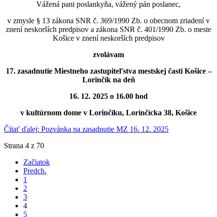
Vážená pani poslankyňa, vážený pán poslanec,
v zmysle § 13 zákona SNR č. 369/1990 Zb. o obecnom zriadení v
znení neskorších predpisov a zákona SNR č. 401/1990 Zb. o meste
Košice v znení neskorších predpisov
zvolávam
17. zasadnutie Miestneho zastupiteľstva mestskej časti Košice –
Lorinčík na deň
16. 12. 2025 o 16.00 hod
v kultúrnom dome v Lorinčíku, Lorinčícka 38, Košice
Čítať ďalej: Pozvánka na zasadnutie MZ 16. 12. 2025
Strana 4 z 70
Začiatok
Predch.
1
2
3
4
5