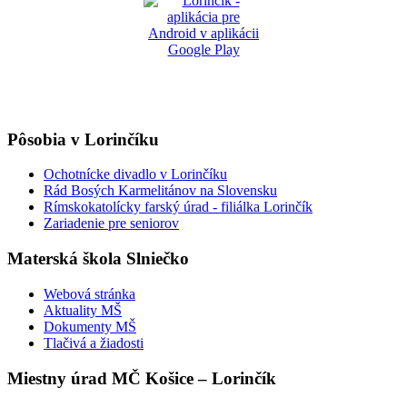
Pôsobia v Lorinčíku
Ochotnícke divadlo v Lorinčíku
Rád Bosých Karmelitánov na Slovensku
Rímskokatolícky farský úrad - filiálka Lorinčík
Zariadenie pre seniorov
Materská škola Slniečko
Webová stránka
Aktuality MŠ
Dokumenty MŠ
Tlačivá a žiadosti
Miestny úrad MČ Košice – Lorinčík