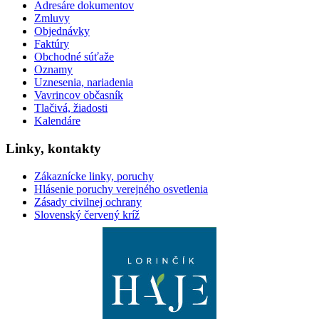
Adresáre dokumentov
Zmluvy
Objednávky
Faktúry
Obchodné súťaže
Oznamy
Uznesenia, nariadenia
Vavrincov občasník
Tlačivá, žiadosti
Kalendáre
Linky, kontakty
Zákaznícke linky, poruchy
Hlásenie poruchy verejného osvetlenia
Zásady civilnej ochrany
Slovenský červený kríž