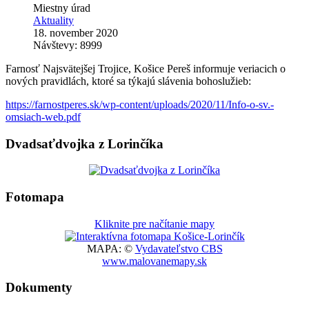
Miestny úrad
Aktuality
18. november 2020
Návštevy: 8999
Farnosť Najsvätejšej Trojice, Košice Pereš informuje veriacich o
nových pravidlách, ktoré sa týkajú slávenia bohoslužieb:
https://farnostperes.sk/wp-content/uploads/2020/11/Info-o-sv.-
omsiach-web.pdf
Dvadsaťdvojka z Lorinčíka
Fotomapa
Kliknite pre načítanie mapy
MAPA: ©
Vydavateľstvo CBS
www.malovanemapy.sk
Dokumenty