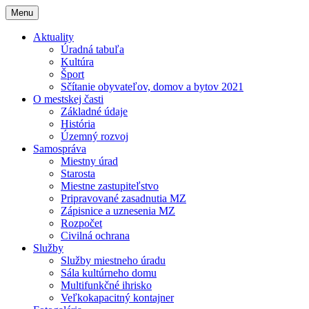
Menu
Aktuality
Úradná tabuľa
Kultúra
Šport
Sčítanie obyvateľov, domov a bytov 2021
O mestskej časti
Základné údaje
História
Územný rozvoj
Samospráva
Miestny úrad
Starosta
Miestne zastupiteľstvo
Pripravované zasadnutia MZ
Zápisnice a uznesenia MZ
Rozpočet
Civilná ochrana
Služby
Služby miestneho úradu
Sála kultúrneho domu
Multifunkčné ihrisko
Veľkokapacitný kontajner