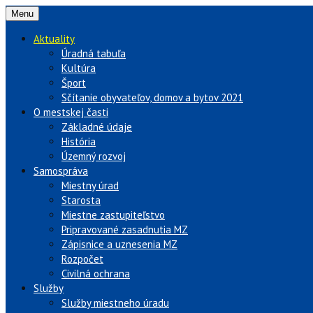
Menu
Aktuality
Úradná tabuľa
Kultúra
Šport
Sčítanie obyvateľov, domov a bytov 2021
O mestskej časti
Základné údaje
História
Územný rozvoj
Samospráva
Miestny úrad
Starosta
Miestne zastupiteľstvo
Pripravované zasadnutia MZ
Zápisnice a uznesenia MZ
Rozpočet
Civilná ochrana
Služby
Služby miestneho úradu