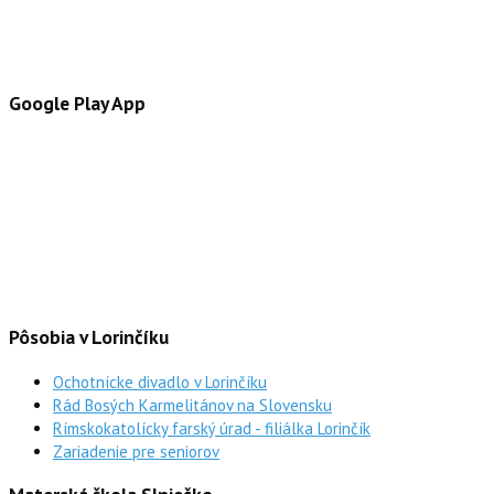
Google Play App
Pôsobia v Lorinčíku
Ochotnícke divadlo v Lorinčíku
Rád Bosých Karmelitánov na Slovensku
Rímskokatolícky farský úrad - filiálka Lorinčík
Zariadenie pre seniorov