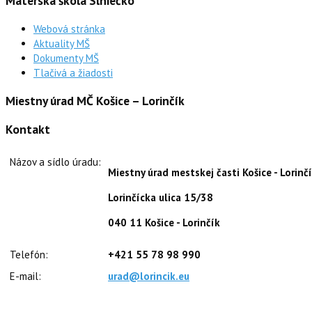
Materská škola Slniečko
Webová stránka
Aktuality MŠ
Dokumenty MŠ
Tlačivá a žiadosti
Miestny úrad MČ Košice – Lorinčík
Kontakt
Názov a sídlo úradu:
Miestny úrad mestskej časti Košice - Lorinč
Lorinčícka ulica 15/38
040 11 Košice - Lorinčík
Telefón:
+421 55 78 98 990
E-mail:
urad@lorincik.eu