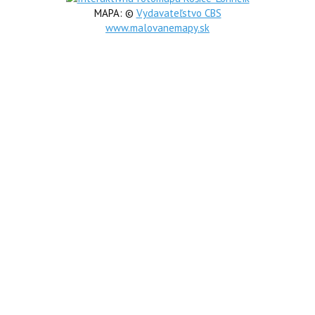
MAPA: ©
Vydavateľstvo CBS
www.malovanemapy.sk