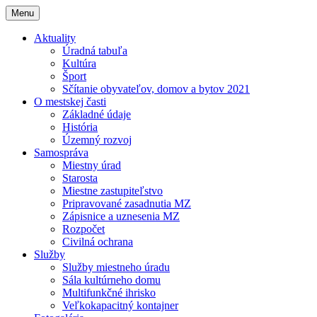
Menu
Aktuality
Úradná tabuľa
Kultúra
Šport
Sčítanie obyvateľov, domov a bytov 2021
O mestskej časti
Základné údaje
História
Územný rozvoj
Samospráva
Miestny úrad
Starosta
Miestne zastupiteľstvo
Pripravované zasadnutia MZ
Zápisnice a uznesenia MZ
Rozpočet
Civilná ochrana
Služby
Služby miestneho úradu
Sála kultúrneho domu
Multifunkčné ihrisko
Veľkokapacitný kontajner