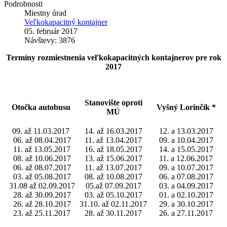
Podrobnosti
Miestny úrad
Veľkokapacitný kontajner
05. február 2017
Návštevy: 3876
Termíny rozmiestnenia veľkokapacitných kontajnerov pre rok
2017
Stanovište oproti
Otočka autobusu
Vyšný Lorinčík *
MÚ
09. až 11.03.2017
14. až 16.03.2017
12. a 13.03.2017
06. až 08.04.2017
11. až 13.04.2017
09. a 10.04.2017
11. až 13.05.2017
16. až 18.05.2017
14. a 15.05.2017
08. až 10.06.2017
13. až 15.06.2017
11. a 12.06.2017
06. až 08.07.2017
11. až 13.07.2017
09. a 10.07.2017
03. až 05.08.2017
08. až 10.08.2017
06. a 07.08.2017
31.08 až 02.09.2017
05.až 07.09.2017
03. a 04.09.2017
28. až 30.09.2017
03. až 05.10.2017
01. a 02.10.2017
26. až 28.10.2017
31.10. až 02.11.2017
29. a 30.10.2017
23. až 25.11.2017
28. až 30.11.2017
26. a 27.11.2017