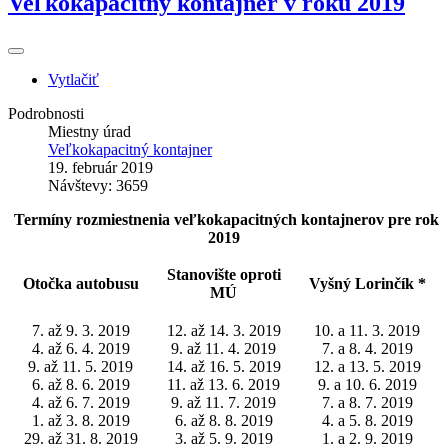
Veľkokapacitný kontajner v roku 2019
Vytlačiť
Podrobnosti
Miestny úrad
Veľkokapacitný kontajner
19. február 2019
Návštevy: 3659
Termíny rozmiestnenia veľkokapacitných kontajnerov pre rok
2019
Stanovište oproti
Otočka autobusu
Vyšný Lorinčík *
MÚ
7. až 9. 3. 2019
12. až 14. 3. 2019
10. a 11. 3. 2019
4. až 6. 4. 2019
9. až 11. 4. 2019
7. a 8. 4. 2019
9. až 11. 5. 2019
14. až 16. 5. 2019
12. a 13. 5. 2019
6. až 8. 6. 2019
11. až 13. 6. 2019
9. a 10. 6. 2019
4. až 6. 7. 2019
9. až 11. 7. 2019
7. a 8. 7. 2019
1. až 3. 8. 2019
6. až 8. 8. 2019
4. a 5. 8. 2019
29. až 31. 8. 2019
3. až 5. 9. 2019
1. a 2. 9. 2019