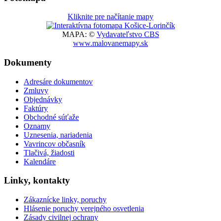
Kliknite pre načítanie mapy
MAPA: ©
Vydavateľstvo CBS
www.malovanemapy.sk
Dokumenty
Adresáre dokumentov
Zmluvy
Objednávky
Faktúry
Obchodné súťaže
Oznamy
Uznesenia, nariadenia
Vavrincov občasník
Tlačivá, žiadosti
Kalendáre
Linky, kontakty
Zákaznícke linky, poruchy
Hlásenie poruchy verejného osvetlenia
Zásady civilnej ochrany