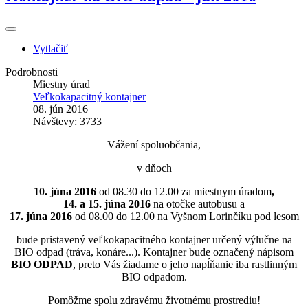
Vytlačiť
Podrobnosti
Miestny úrad
Veľkokapacitný kontajner
08. jún 2016
Návštevy: 3733
Vážení spoluobčania,
v dňoch
10. júna 2016
od 08.30 do 12.00 za miestnym úradom
,
14. a 15. júna 2016
na otočke autobusu a
17. júna 2016
od 08.00 do 12.00 na Vyšnom Lorinčíku pod lesom
bude pristavený veľkokapacitného kontajner určený výlučne na
BIO odpad (tráva, konáre...). Kontajner bude označený nápisom
BIO ODPAD
, preto Vás žiadame o jeho napĺňanie iba rastlinným
BIO odpadom.
Pomôžme spolu zdravému životnému prostrediu!