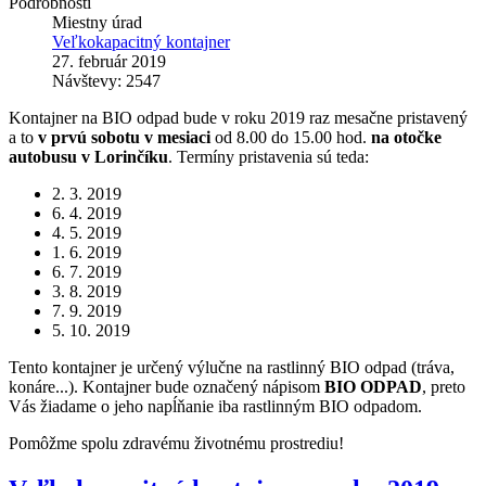
Podrobnosti
Miestny úrad
Veľkokapacitný kontajner
27. február 2019
Návštevy: 2547
Kontajner na BIO odpad bude v roku 2019 raz mesačne pristavený
a to
v prvú sobotu v mesiaci
od 8.00 do 15.00 hod.
na otočke
autobusu v Lorinčíku
. Termíny pristavenia sú teda:
2. 3. 2019
6. 4. 2019
4. 5. 2019
1. 6. 2019
6. 7. 2019
3. 8. 2019
7. 9. 2019
5. 10. 2019
Tento kontajner je určený výlučne na rastlinný BIO odpad (tráva,
konáre...). Kontajner bude označený nápisom
BIO ODPAD
, preto
Vás žiadame o jeho napĺňanie iba rastlinným BIO odpadom.
Pomôžme spolu zdravému životnému prostrediu!