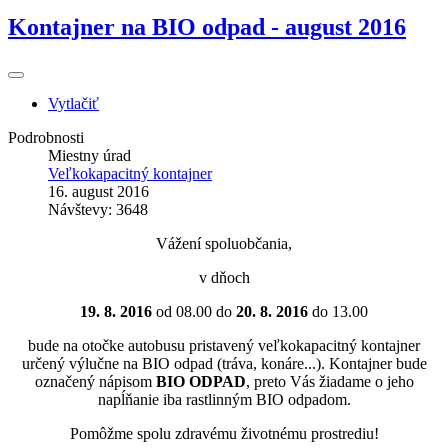
Kontajner na BIO odpad - august 2016
Vytlačiť
Podrobnosti
Miestny úrad
Veľkokapacitný kontajner
16. august 2016
Návštevy: 3648
Vážení spoluobčania,
v dňoch
19. 8. 2016
od 08.00 do
20. 8. 2016
do 13.00
bude na otočke autobusu pristavený veľkokapacitný kontajner
určený výlučne na BIO odpad (tráva, konáre...). Kontajner bude
označený nápisom
BIO ODPAD
, preto Vás žiadame o jeho
napĺňanie iba rastlinným BIO odpadom.
Pomôžme spolu zdravému životnému prostrediu!