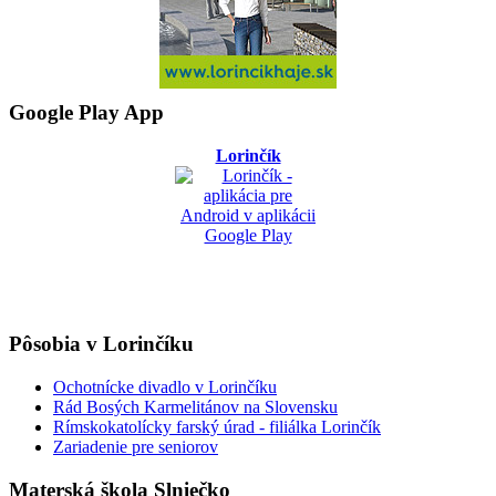
Google Play App
Lorinčík
Pôsobia v Lorinčíku
Ochotnícke divadlo v Lorinčíku
Rád Bosých Karmelitánov na Slovensku
Rímskokatolícky farský úrad - filiálka Lorinčík
Zariadenie pre seniorov
Materská škola Slniečko