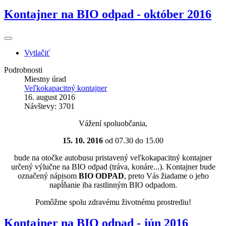
Kontajner na BIO odpad - október 2016
Vytlačiť
Podrobnosti
Miestny úrad
Veľkokapacitný kontajner
16. august 2016
Návštevy: 3701
Vážení spoluobčania,
15. 10. 2016
od 07.30 do 15.00
bude na otočke autobusu pristavený veľkokapacitný kontajner
určený výlučne na BIO odpad (tráva, konáre...). Kontajner bude
označený nápisom
BIO ODPAD
, preto Vás žiadame o jeho
napĺňanie iba rastlinným BIO odpadom.
Pomôžme spolu zdravému životnému prostrediu!
Kontajner na BIO odpad - jún 2016