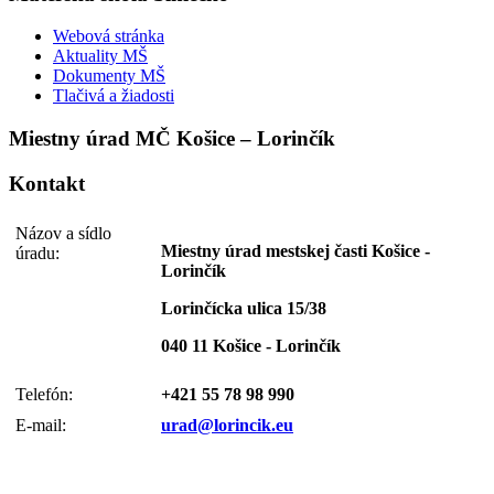
Webová stránka
Aktuality MŠ
Dokumenty MŠ
Tlačivá a žiadosti
Miestny úrad MČ Košice – Lorinčík
Kontakt
Názov a sídlo
Miestny úrad mestskej časti Košice -
úradu:
Lorinčík
Lorinčícka ulica 15/38
040 11 Košice - Lorinčík
Telefón:
+421 55 78 98 990
E-mail:
urad@lorincik.eu