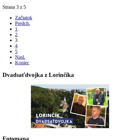
Strana 3 z 5
Začiatok
Predch.
1
2
3
4
5
Nasl.
Koniec
Dvadsaťdvojka z Lorinčíka
Fotomapa