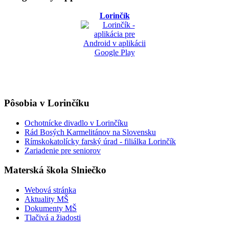
Lorinčík
Pôsobia v Lorinčíku
Ochotnícke divadlo v Lorinčíku
Rád Bosých Karmelitánov na Slovensku
Rímskokatolícky farský úrad - filiálka Lorinčík
Zariadenie pre seniorov
Materská škola Slniečko
Webová stránka
Aktuality MŠ
Dokumenty MŠ
Tlačivá a žiadosti