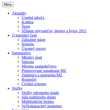
Menu
Aktuality
Úradná tabuľa
Kultúra
Šport
Sčítanie obyvateľov, domov a bytov 2021
O mestskej časti
Základné údaje
História
Územný rozvoj
Samospráva
Miestny úrad
Starosta
Miestne zastupiteľstvo
Pripravované zasadnutia MZ
Zápisnice a uznesenia MZ
Rozpočet
Civilná ochrana
Služby
Služby miestneho úradu
Sála kultúrneho domu
Multifunkčné ihrisko
Veľkokapacitný kontajner