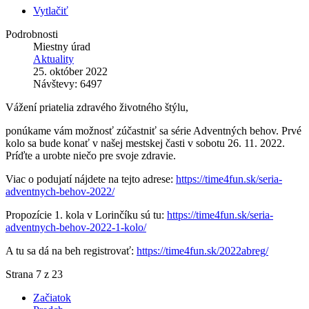
Vytlačiť
Podrobnosti
Miestny úrad
Aktuality
25. október 2022
Návštevy: 6497
Vážení priatelia zdravého životného štýlu,
ponúkame vám možnosť zúčastniť sa série Adventných behov. Prvé
kolo sa bude konať v našej mestskej časti v sobotu 26. 11. 2022.
Príďte a urobte niečo pre svoje zdravie.
Viac o podujatí nájdete na tejto adrese:
https://time4fun.sk/seria-
adventnych-behov-2022/
Propozície 1. kola v Lorinčíku sú tu:
https://time4fun.sk/seria-
adventnych-behov-2022-1-kolo/
A tu sa dá na beh registrovať:
https://time4fun.sk/2022abreg/
Strana 7 z 23
Začiatok