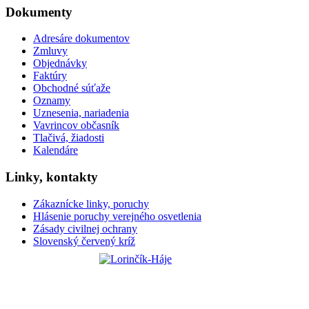
Dokumenty
Adresáre dokumentov
Zmluvy
Objednávky
Faktúry
Obchodné súťaže
Oznamy
Uznesenia, nariadenia
Vavrincov občasník
Tlačivá, žiadosti
Kalendáre
Linky, kontakty
Zákaznícke linky, poruchy
Hlásenie poruchy verejného osvetlenia
Zásady civilnej ochrany
Slovenský červený kríž