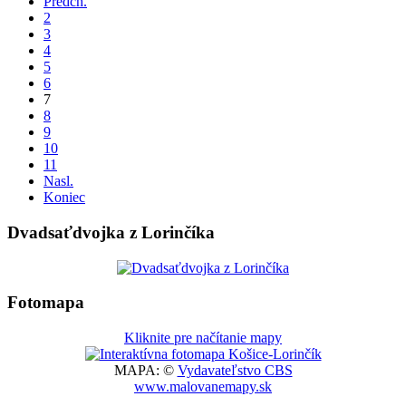
Predch.
2
3
4
5
6
7
8
9
10
11
Nasl.
Koniec
Dvadsaťdvojka z Lorinčíka
Fotomapa
Kliknite pre načítanie mapy
MAPA: ©
Vydavateľstvo CBS
www.malovanemapy.sk